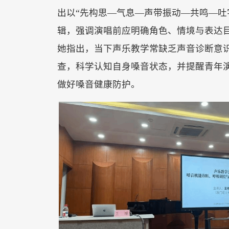
出以
“先构思—气息—声带振动—共鸣—吐
辑，强调演唱前应明确角色、情境与表达
她指出，当下声乐教学常缺乏声音诊断意
查，科学认知自身嗓音状态，并提醒青年
做好嗓音健康防护。